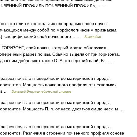
 * * ПОЧВЕННЫЙ ПРОФИЛЬ ПОЧВЕННЫЙ ПРОФИЛЬ,… …
нт это один из нескольких однородных слоёв почвы,
ичающихся между собой по морфологическим признакам,
т[1] специфический слой почвенного… …
Википедия
РИЗОНТ, слой почвы, который можно обнаружить,
перечный разрез почвы. Обычно выделяют три горизонта,
огда к ним добавляют также D. А это верхний слой, В… …
разрез почвы от поверхности до материнской породы,
горизонтов. Мощность почвенного профиля от нескольких
тров …
Большой Энциклопедический словарь
разрез почвы от поверхности до материнской породы,
оризонтов. Мощность П. п. от неск. десятков см до неск. м …
разрез почвы от поверхности до материнской породы,
горизонтов. Различия в строении почвенного профиля основа