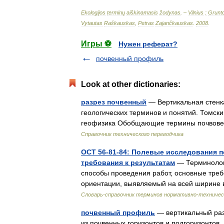
Ekologijos
terminų
aiškinamasis
žodynas
. –
Vilnius
:
Grunt
Vytautas
Raškauskas
,
Petras
Zajančkauskas
.
2008
.
Игры ⚽
Нужен реферат?
почвенный профиль
Look at other dictionaries:
разрез почвенный
— Вертикальная стенк
геологических терминов и понятий. Томски
геофизика Обобщающие термины почвове
Справочник технического переводчика
ОСТ 56-81-84: Полевые исследования 
требования к результатам
— Терминологи
способы проведения работ, основные треб
ориентации, выявляемый на всей ширине 
Словарь-справочник терминов нормативно-техничес
почвенный профиль
— вертикальный раз
из почвенных горизонтов и подгоризонтов