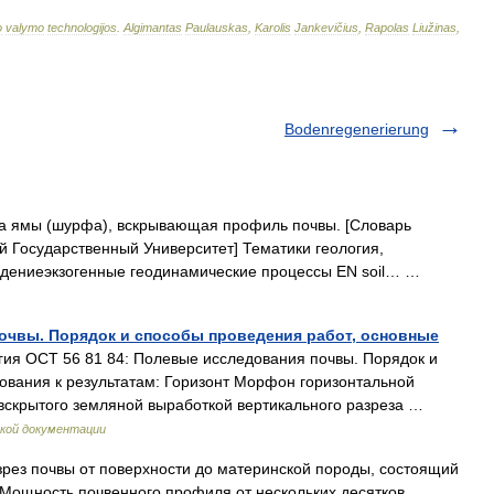
o
valymo
technologijos
.
Algimantas
Paulauskas
,
Karolis
Jankevičius
,
Rapolas
Liužinas
,
Bodenregenerierung
а ямы (шурфа), вскрывающая профиль почвы. [Словарь
й Государственный Университет] Тематики геология,
дениеэкзогенные геодинамические процессы EN soil… …
почвы. Порядок и способы проведения работ, основные
я ОСТ 56 81 84: Полевые исследования почвы. Порядок и
ования к результатам: Горизонт Морфон горизонтальной
вскрытого земляной выработкой вертикального разреза …
кой документации
рез почвы от поверхности до материнской породы, состоящий
. Мощность почвенного профиля от нескольких десятков