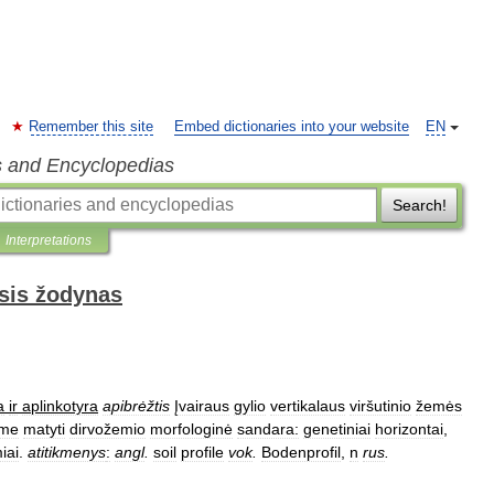
Remember this site
Embed dictionaries into your website
EN
s and Encyclopedias
Search!
Interpretations
sis žodynas
a
ir
aplinkotyra
apibrėžtis
Įvairaus
gylio
vertikalaus
viršutinio
žemės
ame
matyti
dirvožemio
morfologinė
sandara:
genetiniai
horizontai
,
iai
.
atitikmenys
:
angl
.
soil
profile
vok
.
Bodenprofil
,
n
rus
.