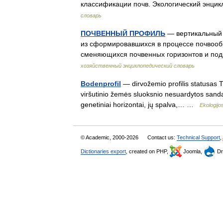
классификации почв. Экологический энц
словарь
ПОЧВЕННЫЙ ПРОФИЛЬ
— вертикальный 
из сформировавшихся в процессе почвооб
сменяющихся почвенных горизонтов и под
хозяйственный энциклопедический словарь
Bodenprofil
— dirvožemio profilis statusas T s
viršutinio žemės sluoksnio nesuardytos sanda
genetiniai horizontai, jų spalva,… …
Ekologijo
© Academic, 2000-2026
Contact us:
Technical Support
,
Dictionaries export
, created on PHP,
Joomla,
Dr