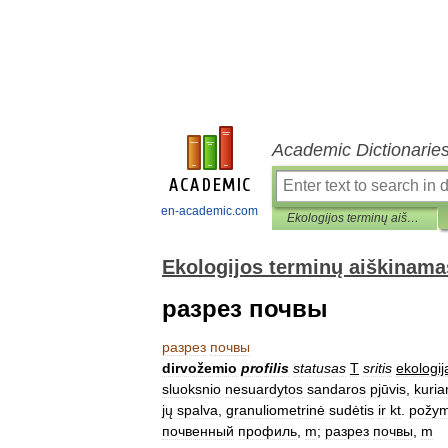
Academic Dictionarie
en-academic.com
Ekologijos terminų aiškinamasis žodynas
Ekologijos terminų aiškinama
разрез почвы
разрез
почвы
dirvožemio
profilis
statusas
T
sritis
ekologij
sluoksnio
nesuardytos
sandaros
pjūvis
,
kuri
jų
spalva
,
granuliometrinė
sudėtis
ir
kt
.
požym
почвенный
профиль
,
m
;
разрез
почвы
,
m