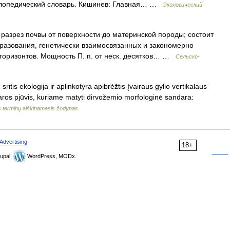
иклопедический словарь. Кишинев: Главная… …
Экологический
разрез почвы от поверхности до материнской породы; состоит
разования, генетически взаимосвязанных и закономерно
горизонтов. Мощность П. п. от неск. десятков… …
Сельско-
ritis ekologija ir aplinkotyra apibrėžtis Įvairaus gylio vertikalaus
ros pjūvis, kuriame matyti dirvožemio morfologinė sandara:
s terminų aiškinamasis žodynas
Advertising
18+
upal,
WordPress, MODx.